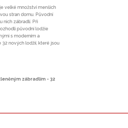
 je velké množství menšich
dvou stran domu. Původní
 nich zábradlí. Při
rozhodli původní lodžie
rnými s moderním a
32 nových lodžií, které jsou
kleněným zábradlím - 32