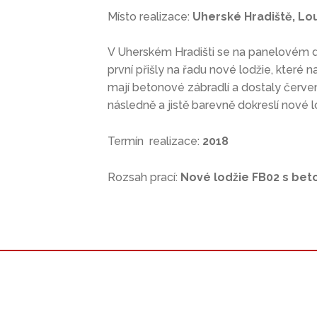
Místo realizace:
Uherské Hradiště, Lo
V Uherském Hradišti se na panelovém do
první přišly na řadu nové lodžie, které 
mají betonové zábradlí a dostaly červ
následně a jistě barevně dokreslí nové l
Termín realizace:
2018
Rozsah prací:
Nové lodžie FB02 s bet