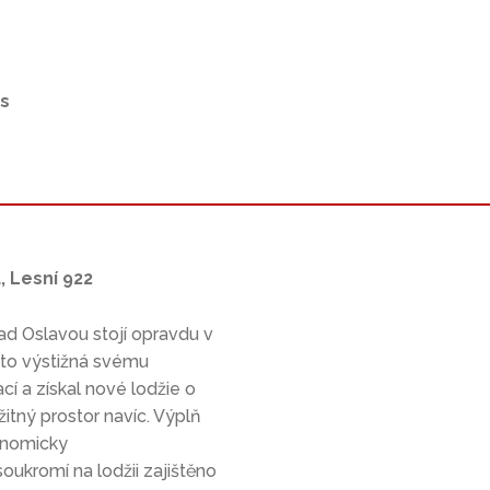
ks
 Lesní 922
ad Oslavou stojí opravdu v
osto výstižná svému
ací a získal nové lodžie o
žitný prostor navíc. Výplň
konomicky
oukromí na lodžii zajištěno