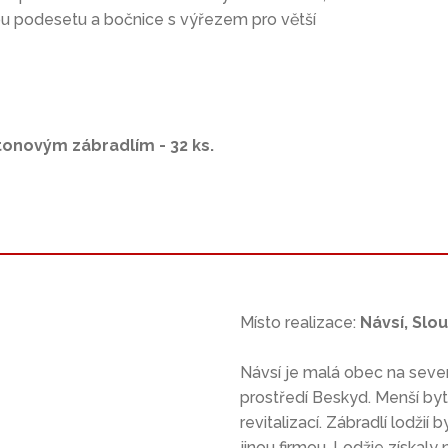
ou podesetu a bočnice s výřezem pro větší
tonovým zábradlím - 32 ks.
Místo realizace:
Návsí, Slo
Návsí je malá obec na sev
prostředí Beskyd. Menší by
revitalizací. Zábradlí lodži
jinou firmou. Lodžie získaly 