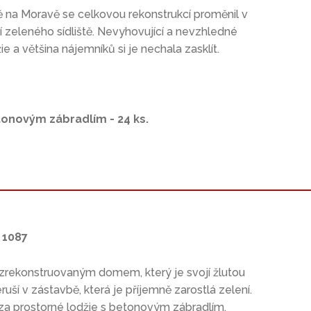
a Moravě se celkovou rekonstrukcí proměnil v
 zeleného sídliště. Nevyhovující a nevzhledné
a většina nájemníků si je nechala zasklít.
tonovým zábradlím - 24 ks.
 1087
 zrekonstruovaným domem, který je svojí žlutou
ší v zástavbě, která je příjemně zarostlá zelení.
za prostorné lodžie s betonovým zábradlím,