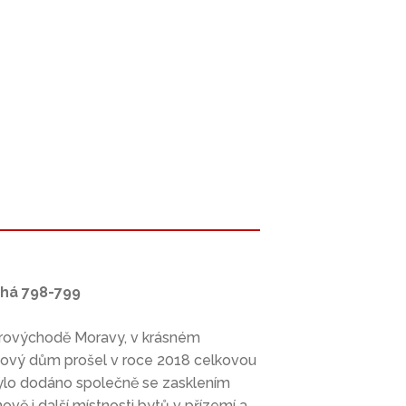
uhá 798-799
erovýchodě Moravy, v krásném
tový dům prošel v roce 2018 celkovou
í bylo dodáno společně se zasklením
nově i další místnosti bytů v přízemí a