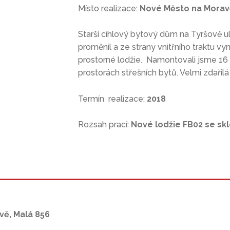
Místo realizace:
Nové Město na Moravě
Starší cihlový bytový dům na Tyršově 
proměnil a ze strany vnitřního traktu vy
prostorné lodžie. Namontovali jsme 16 
prostorách střešních bytů. Velmi zdařilá
Termín realizace:
2018
Rozsah prací:
Nové lodžie FB02 se sk
vě, Malá 856