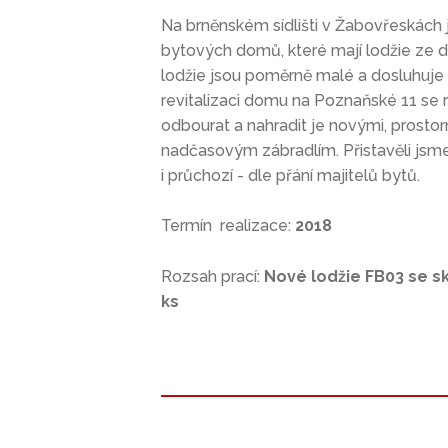
Na brněnském sídlišti v Žabovřeskách
bytových domů, které mají lodžie ze 
lodžie jsou poměrně malé a dosluhuje u
revitalizaci domu na Poznaňské 11 se 
odbourat a nahradit je novými, prosto
nadčasovým zábradlím. Přistavěli jsme 
i průchozí - dle přání majitelů bytů.
Termín realizace:
2018
Rozsah prací:
Nové lodžie FB03 se s
ks