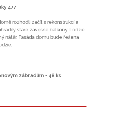
uky 477
mě rozhodli začít s rekonstrukcí a
nahradily staré závěsné balkony. Lodžie
ený nátěr. Fasáda domu bude řešena
odžie.
onovým zábradlím - 48 ks