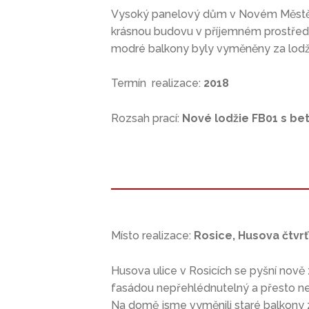
Vysoký panelový dům v Novém Městě n
krásnou budovu v příjemném prostředí
modré balkony byly vyměněny za lodžie 
Termín realizace:
2018
Rozsah prací:
Nové lodžie FB01 s be
Místo realizace:
Rosice, Husova čtvrť
Husova ulice v Rosicích se pyšní nově
fasádou nepřehlédnutelný a přesto neru
Na domě jsme vyměnili staré balkony 