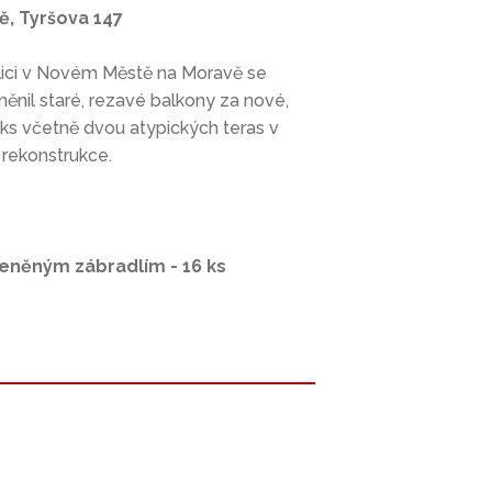
, Tyršova 147
ulici v Novém Městě na Moravě se
měnil staré, rezavé balkony za nové,
ks včetně dvou atypických teras v
 rekonstrukce.
leněným zábradlím - 16 ks