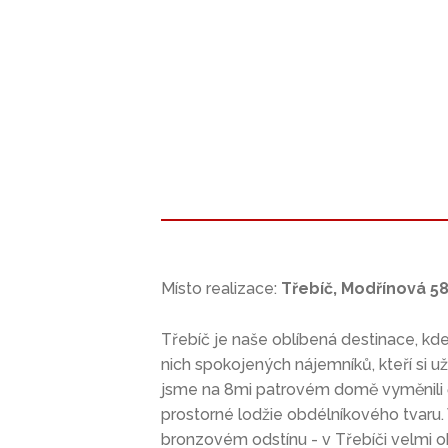
Místo realizace:
Třebíč, Modřínová 5
Třebíč je naše oblíbená destinace, kd
nich spokojených nájemníků, kteří si uží
jsme na 8mi patrovém domě vyměnili č
prostorné lodžie obdélníkového tvaru. 
bronzovém odstínu - v Třebíči velmi o