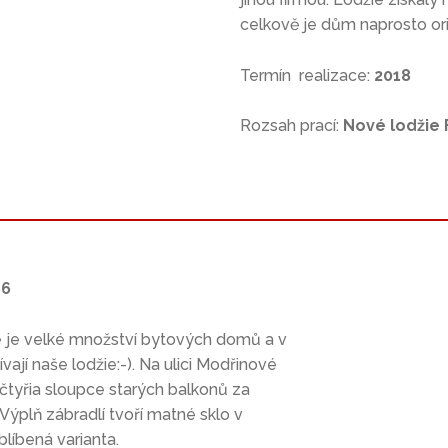
celkově je dům naprosto orig
Termín realizace:
2018
Rozsah prací:
Nové lodžie 
86
e je velké množství bytových domů a v
vají naše lodžie:-). Na ulici Modřinové
tyřia sloupce starých balkonů za
Výplň zábradlí tvoří matné sklo v
blíbená varianta.