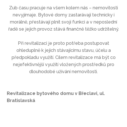
RE
Zub času pracuje na všem kolem nás – nemovitosti
nevyjímaje. Bytové domy zastarávají technicky i
RE
morálně, přestávají plnit svoji funkci a v neposlední
RE
řadě se jejich provoz stává finančně těžko udržitelný.
RE
Při revitalizaci je proto potřeba postupovat
RE
ohleduplně k jejich stávajícímu stavu, účelu a
předpokladu využití. Cílem revitalizace má být co
RE
nejefektivnější využití vložených prostředků pro
RE
dlouhodobé užívání nemovitosti.
star
RE
Revitalizace bytového domu v Břeclavi, ul.
SLO
Bratislavská
KON
čj
sk